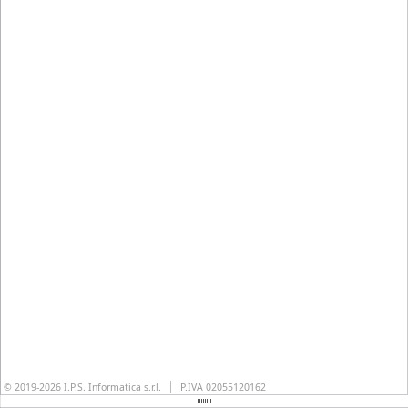
© 2019-2026 I.P.S. Informatica s.r.l.
P.IVA 02055120162